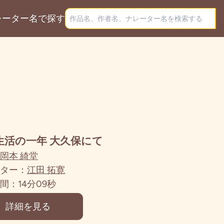
レーター名で探す
生活の一年 大久保にて
岡本 綺堂
ター：
江田 拓寛
間：14分09秒
詳細を見る