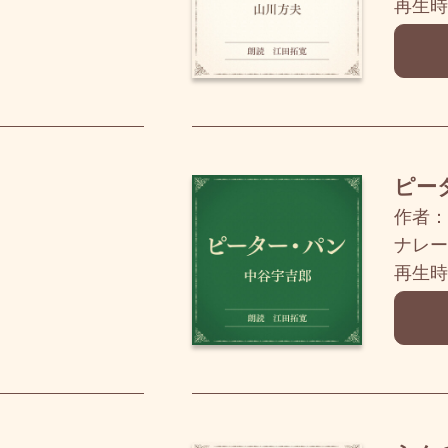
再生時
ピー
作者：
ナレー
再生時