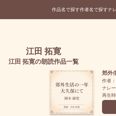
作品名で探す
作者名で探す
ナ
江田 拓寛
江田 拓寛の朗読作品一覧
郊外
作者：
ナレー
再生時