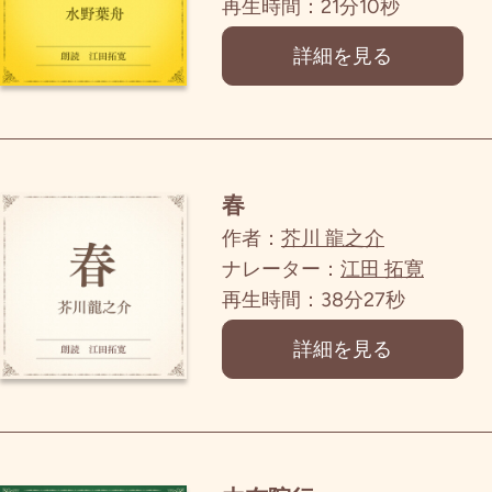
再生時間：21分10秒
詳細を見る
春
作者：
芥川 龍之介
ナレーター：
江田 拓寛
再生時間：38分27秒
詳細を見る