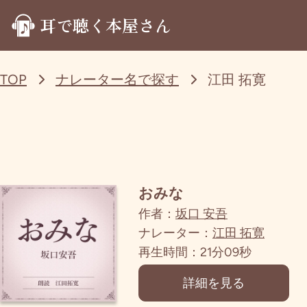
耳で聴く本屋さん
TOP
ナレーター名で探す
江田 拓寛
おみな
作者：
坂口 安吾
ナレーター：
江田 拓寛
再生時間：21分09秒
詳細を見る