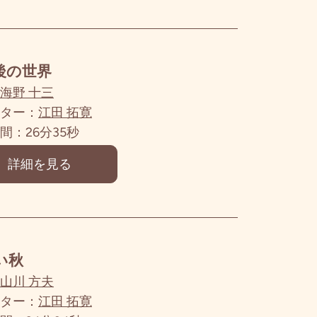
後の世界
海野 十三
ター：
江田 拓寛
間：26分35秒
詳細を見る
い秋
山川 方夫
ター：
江田 拓寛