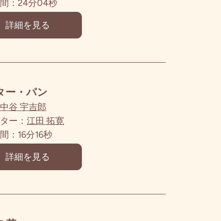
間：24分04秒
詳細を見る
ター・パン
中谷 宇吉郎
ター：
江田 拓寛
間：16分16秒
詳細を見る