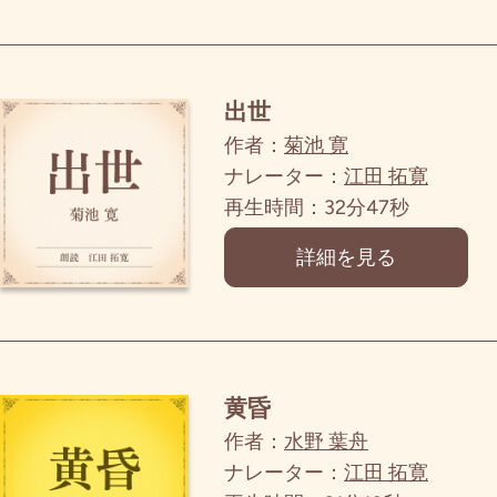
出世
作者：
菊池 寛
ナレーター：
江田 拓寛
再生時間：32分47秒
詳細を見る
黄昏
作者：
水野 葉舟
ナレーター：
江田 拓寛