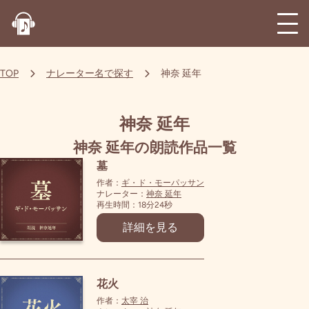
TOP
ナレーター名で探す
神奈 延年
神奈 延年
神奈 延年の朗読作品一覧
墓
作者：
ギ・ド・モーパッサン
ナレーター：
神奈 延年
再生時間：18分24秒
詳細を見る
花火
作者：
太宰 治