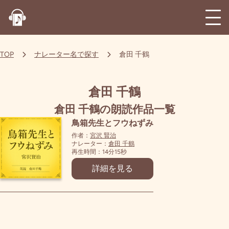
TOP
ナレーター名で探す
倉田 千鶴
倉田 千鶴
倉田 千鶴の朗読作品一覧
鳥箱先生とフウねずみ
作者：
宮沢 賢治
ナレーター：
倉田 千鶴
再生時間：14分15秒
詳細を見る