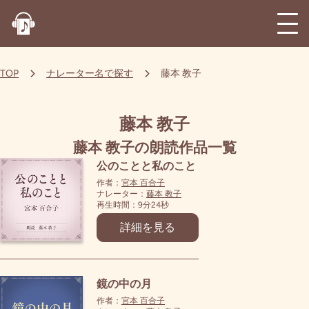
TOP
ナレーター名で探す
藤本 教子
藤本 教子
藤本 教子の朗読作品一覧
公のことと私のこと
作者：
宮本 百合子
ナレーター：
藤本 教子
再生時間：9分24秒
詳細を見る
鏡の中の月
作者：
宮本 百合子