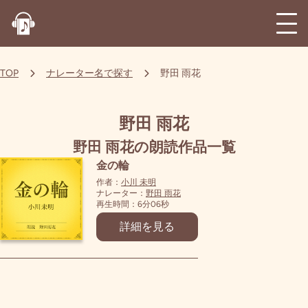
TOP
ナレーター名で探す
野田 雨花
野田 雨花
野田 雨花の朗読作品一覧
金の輪
作者：
小川 未明
ナレーター：
野田 雨花
再生時間：6分06秒
詳細を見る