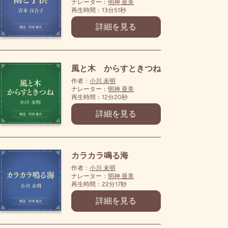
ナレーター：
明神 亜美
再生時間：13分51秒
詳細を見る
風と木 からすときつね
作者：
小川 未明
ナレーター：
明神 亜美
再生時間：12分20秒
詳細を見る
カラカラ鳴る海
作者：
小川 未明
ナレーター：
明神 亜美
再生時間：22分17秒
詳細を見る