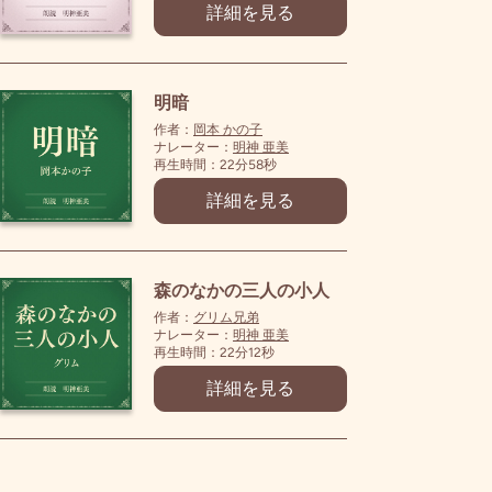
詳細を見る
明暗
作者：
岡本 かの子
ナレーター：
明神 亜美
再生時間：22分58秒
詳細を見る
森のなかの三人の小人
作者：
グリム兄弟
ナレーター：
明神 亜美
再生時間：22分12秒
詳細を見る