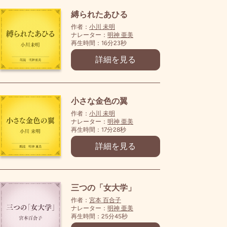
縛られたあひる
作者：
小川 未明
ナレーター：
明神 亜美
再生時間：16分23秒
詳細を見る
小さな金色の翼
作者：
小川 未明
ナレーター：
明神 亜美
再生時間：17分28秒
詳細を見る
三つの「女大学」
作者：
宮本 百合子
ナレーター：
明神 亜美
再生時間：25分45秒