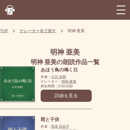
TOP
ナレーター名で探す
明神 亜美
明神 亜美
明神 亜美の朗読作品一覧
あほう鳥の鳴く日
作者：
小川 未明
ナレーター：
明神 亜美
再生時間：27分55秒
詳細を見る
雨と子供
作者：
宮本 百合子