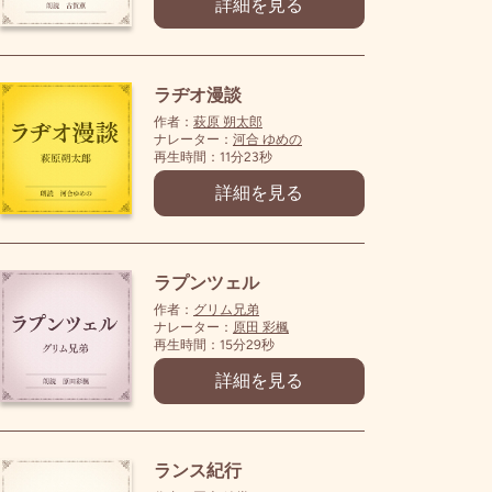
詳細を見る
ラヂオ漫談
作者：
萩原 朔太郎
ナレーター：
河合 ゆめの
再生時間：11分23秒
詳細を見る
ラプンツェル
作者：
グリム兄弟
ナレーター：
原田 彩楓
再生時間：15分29秒
詳細を見る
ランス紀行