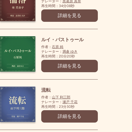
ナレーター：
黒葛原 真奈
再生時間：34分08秒
詳細を見る
ルイ・パストゥール
作者：
石原 純
ナレーター：
満倉 ゆき
再生時間：20分20秒
詳細を見る
流転
作者：
山下 利三郎
ナレーター：
瀬戸 千花
再生時間：23分30秒
詳細を見る