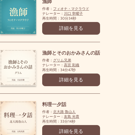
漁師
作者：
フィオナ・マクラウド
ナレーター：
川口 宰曜子
再生時間：30分34秒
詳細を見る
漁師とそのおかみさんの話
作者：
グリム兄弟
ナレーター：
高宮 彩織
再生時間：34分47秒
詳細を見る
料理一夕話
作者：
北大路 魯山人
ナレーター：
友島 光貴
再生時間：33分14秒
詳細を見る