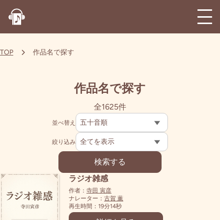
TOP
作品名で探す
作品名で探す
全
1625
件
並べ替え
絞り込み
検索する
ラジオ雑感
作者：
寺田 寅彦
ナレーター：
古賀 薫
再生時間：19分14秒