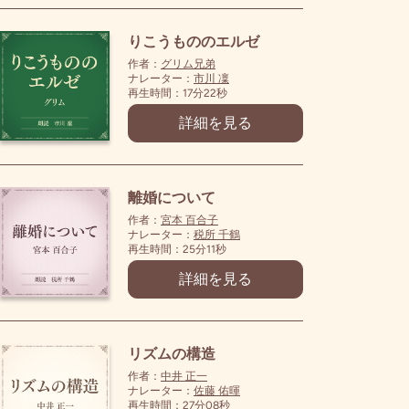
りこうもののエルゼ
作者：
グリム兄弟
ナレーター：
市川 凜
再生時間：17分22秒
詳細を見る
離婚について
作者：
宮本 百合子
ナレーター：
税所 千鶴
再生時間：25分11秒
詳細を見る
リズムの構造
作者：
中井 正一
ナレーター：
佐藤 佑暉
再生時間：27分08秒