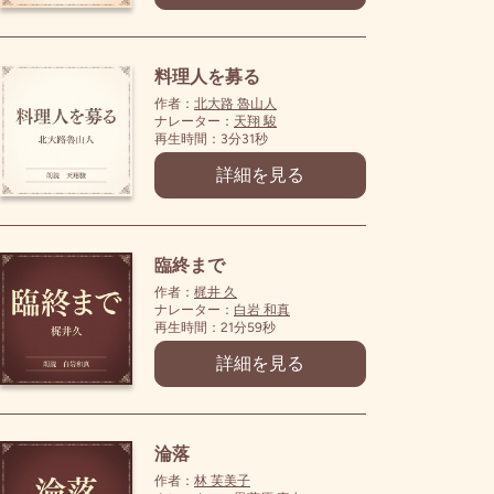
料理人を募る
作者：
北大路 魯山人
ナレーター：
天翔 駿
再生時間：3分31秒
詳細を見る
臨終まで
作者：
梶井 久
ナレーター：
白岩 和真
再生時間：21分59秒
詳細を見る
淪落
作者：
林 芙美子