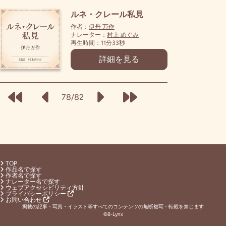
ルネ・クレール私見
作者：
伊丹 万作
ナレーター：
村上 めぐみ
再生時間：11分33秒
詳細を見る
78/82
TOP
作品名で探す
作者名で探す
ナレーター名で探す
ウェブアクセシビリティ方針
プライバシーポリシー
お問い合わせ
掲載の記事・写真・イラスト等すべてのコンテンツの無断複写・転載を禁じます
©8-Lynx