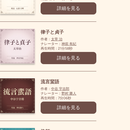
詳細を見る
律子と貞子
作者：
太宰 治
ナレーター：
神前 有紀
再生時間：21分58秒
詳細を見る
流言蜚語
作者：
中谷 宇吉郎
ナレーター：
野村 勝人
再生時間：7分06秒
詳細を見る