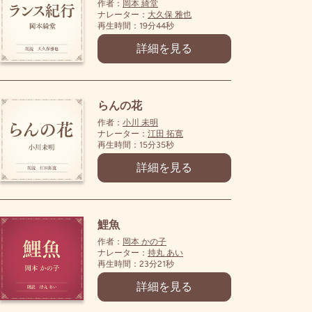
作者：
岡本 綺堂
ナレーター：
大久保 雅也
再生時間：19分44秒
詳細を見る
らんの花
作者：
小川 未明
ナレーター：
江田 拓寛
再生時間：15分35秒
詳細を見る
鯉魚
作者：
岡本 かの子
ナレーター：
持丸 あい
再生時間：23分21秒
詳細を見る