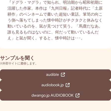
『ドグラ・マグラ』で知られ、明治期から昭和初期に
活躍した作家。本作は『九州日報』記者時代に「土原
耕作」のペンネームで書いた超短い童話。箪笥の向こ
う側へ落ちてしまった懐中時計がチクタクと休みなく
動いているのを、鼠が見つけて笑う。「馬鹿だなあ。
誰も見るものはないのに、何だって動いているんだ
え」と鼠が聞く。すると、懐中時計は･･･。
サンプルを聞く
※外部サイトに遷移します。
audible
audiobook.jp
dwango.jp AUDIOBOOK