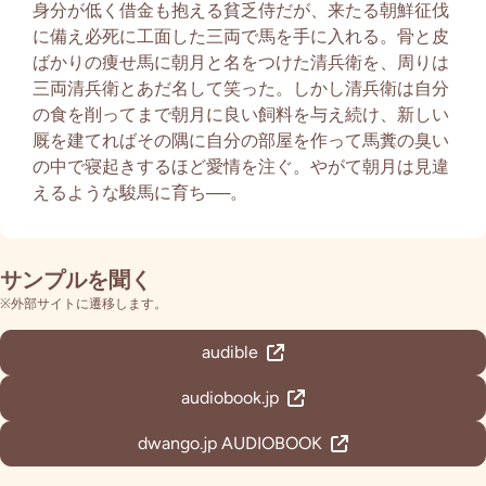
身分が低く借金も抱える貧乏侍だが、来たる朝鮮征伐
に備え必死に工面した三両で馬を手に入れる。骨と皮
ばかりの痩せ馬に朝月と名をつけた清兵衛を、周りは
三両清兵衛とあだ名して笑った。しかし清兵衛は自分
の食を削ってまで朝月に良い飼料を与え続け、新しい
厩を建てればその隅に自分の部屋を作って馬糞の臭い
の中で寝起きするほど愛情を注ぐ。やがて朝月は見違
えるような駿馬に育ち──。
サンプルを聞く
※外部サイトに遷移します。
audible
audiobook.jp
dwango.jp AUDIOBOOK