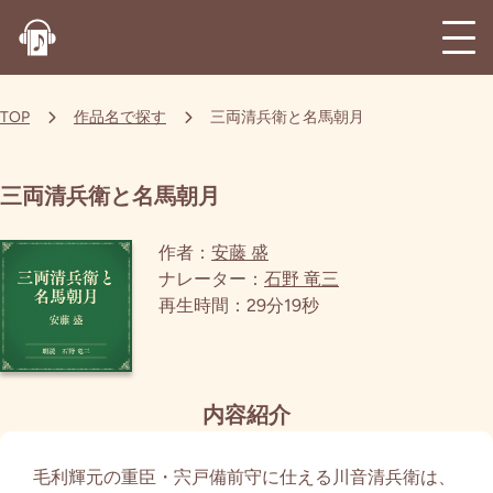
TOP
作品名で探す
三両清兵衛と名馬朝月
三両清兵衛と名馬朝月
作者：
安藤 盛
ナレーター：
石野 竜三
再生時間：29分19秒
内容紹介
毛利輝元の重臣・宍戸備前守に仕える川音清兵衛は、