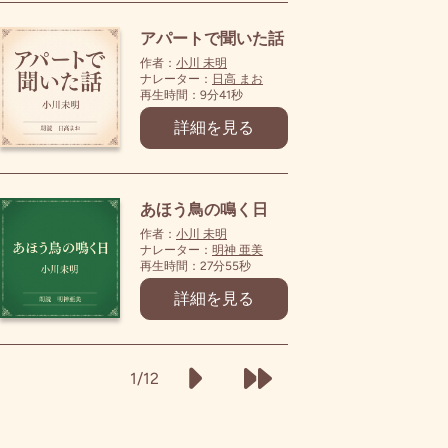
アパートで聞いた話
作者：
小川 未明
ナレーター：
日高 まお
再生時間：9分41秒
詳細を見る
あほう鳥の鳴く日
作者：
小川 未明
ナレーター：
明神 亜美
再生時間：27分55秒
詳細を見る
1/12