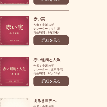
赤い実
作者：
小川 未明
ナレーター：
市川 凜
再生時間：8分20秒
詳細を見る
赤い蝋燭と人魚
作者：
小川 未明
ナレーター：
瀬戸 千花
再生時間：26分34秒
詳細を見る
明るき世界へ
作者：
小川 未明