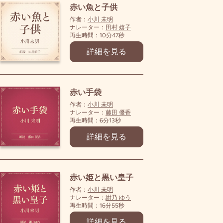
赤い魚と子供
作者：
小川 未明
ナレーター：
田村 嬉子
再生時間：10分47秒
詳細を見る
赤い手袋
作者：
小川 未明
ナレーター：
藤田 優香
再生時間：6分13秒
詳細を見る
赤い姫と黒い皇子
作者：
小川 未明
ナレーター：
紺乃 ゆう
再生時間：16分55秒
詳細を見る