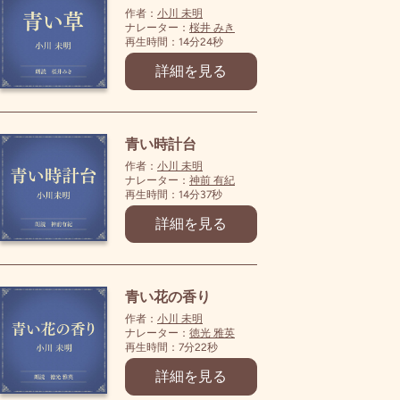
作者：
小川 未明
ナレーター：
桜井 みき
再生時間：14分24秒
詳細を見る
青い時計台
作者：
小川 未明
ナレーター：
神前 有紀
再生時間：14分37秒
詳細を見る
青い花の香り
作者：
小川 未明
ナレーター：
徳光 雅英
再生時間：7分22秒
詳細を見る