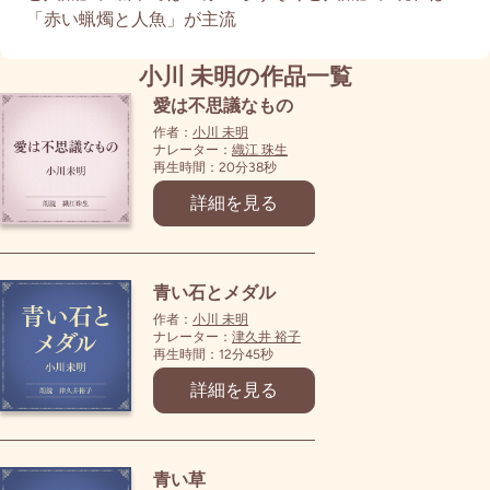
「赤い蝋燭と人魚」が主流
小川 未明の作品一覧
愛は不思議なもの
作者：
小川 未明
ナレーター：
織江 珠生
再生時間：20分38秒
詳細を見る
青い石とメダル
作者：
小川 未明
ナレーター：
津久井 裕子
再生時間：12分45秒
詳細を見る
青い草