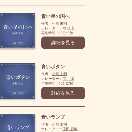
青い星の国へ
作者：
小川 未明
ナレーター：
郷 明凜
再生時間：15分19秒
詳細を見る
青いボタン
作者：
小川 未明
ナレーター：
市川 凜
再生時間：15分27秒
詳細を見る
青いランプ
作者：
小川 未明
ナレーター：
原田 彩楓