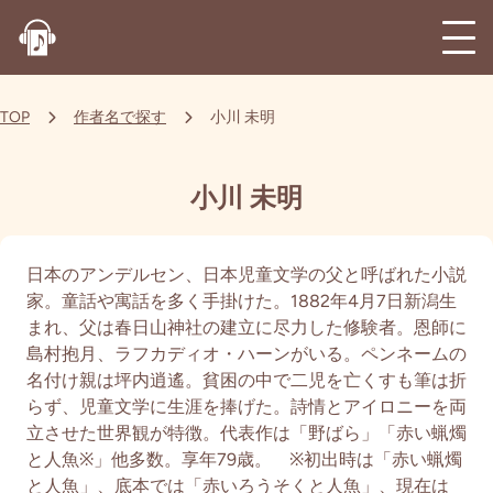
TOP
作者名で探す
小川 未明
小川 未明
日本のアンデルセン、日本児童文学の父と呼ばれた小説
家。童話や寓話を多く手掛けた。1882年4月7日新潟生
まれ、父は春日山神社の建立に尽力した修験者。恩師に
島村抱月、ラフカディオ・ハーンがいる。ペンネームの
名付け親は坪内逍遙。貧困の中で二児を亡くすも筆は折
らず、児童文学に生涯を捧げた。詩情とアイロニーを両
立させた世界観が特徴。代表作は「野ばら」「赤い蝋燭
と人魚※」他多数。享年79歳。 ※初出時は「赤い蝋燭
と人魚」、底本では「赤いろうそくと人魚」、現在は