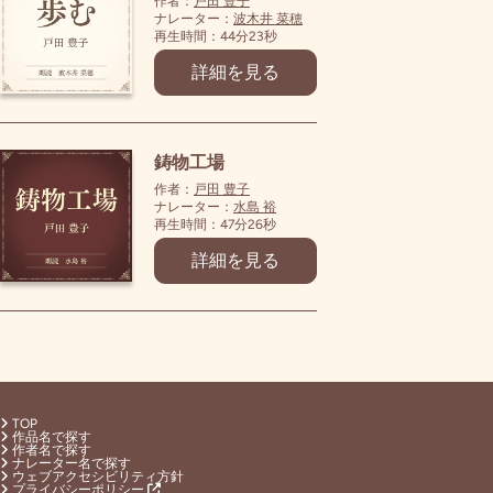
作者：
戸田 豊子
ナレーター：
波木井 菜穂
再生時間：44分23秒
詳細を見る
鋳物工場
作者：
戸田 豊子
ナレーター：
水島 裕
再生時間：47分26秒
詳細を見る
TOP
作品名で探す
作者名で探す
ナレーター名で探す
ウェブアクセシビリティ方針
プライバシーポリシー