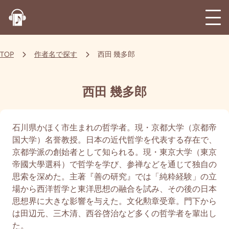
TOP
作者名で探す
西田 幾多郎
西田 幾多郎
石川県かほく市生まれの哲学者。現・京都大学（京都帝
国大学）名誉教授。日本の近代哲学を代表する存在で、
京都学派の創始者として知られる。現・東京大学（東京
帝國大學選科）で哲学を学び、参禅などを通じて独自の
思索を深めた。主著『善の研究』では「純粋経験」の立
場から西洋哲学と東洋思想の融合を試み、その後の日本
思想界に大きな影響を与えた。文化勲章受章。門下から
は田辺元、三木清、西谷啓治など多くの哲学者を輩出し
た。