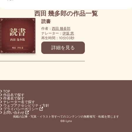
西田 幾多郎の作品一覧
読書
作者：
西田 幾多郎
ナレーター：
伊坂 悠
再生時間：10分03秒
詳細を見る
TOP
作品名で探す
作者名で探す
ナレーター名で探す
ウェブアクセシビリティ方針
プライバシーポリシー
お問い合わせ
掲載の記事・写真・イラスト等すべてのコンテンツの無断複写・転載を禁じます
©8-Lynx