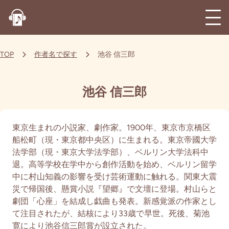
TOP
作者名で探す
池谷 信三郎
池谷 信三郎
東京生まれの小説家、劇作家。1900年、東京市京橋区
船松町（現・東京都中央区）に生まれる。東京帝國大学
法学部（現・東京大学法学部）、ベルリン大学法科中
退。高等学校在学中から創作活動を始め、ベルリン留学
中に村山知義の影響を受け芸術運動に触れる。関東大震
災で帰国後、懸賞小説『望郷』で文壇に登場。村山らと
劇団「心座」を結成し戯曲も発表。新感覚派の作家とし
て注目されたが、結核により33歳で早世。死後、菊池
寛により池谷信三郎賞が設立された。