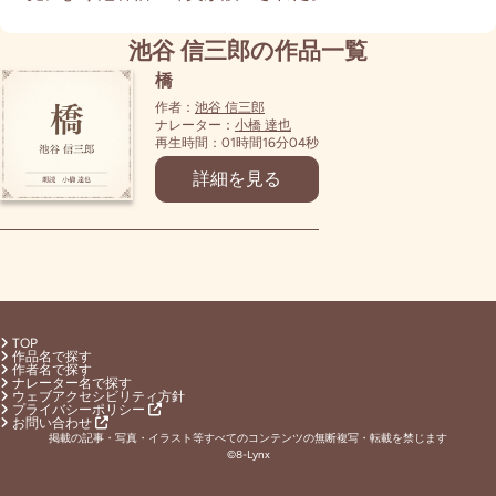
池谷 信三郎の作品一覧
橋
作者：
池谷 信三郎
ナレーター：
小橋 達也
再生時間：01時間16分04秒
詳細を見る
TOP
作品名で探す
作者名で探す
ナレーター名で探す
ウェブアクセシビリティ方針
プライバシーポリシー
お問い合わせ
掲載の記事・写真・イラスト等すべてのコンテンツの無断複写・転載を禁じます
©8-Lynx